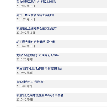
我市僑辦系統引進外資24.8億元
2015年2月13日
鄞州一民企聘諾獎得主當顧問
2015年2月12日
寧波獲批全國移動金融試點城市
2015年2月11日
諾丁漢大學科研新發現“雲化學”
2015年2月10日
海曙“四輪齊驅”打造國際化新城區
2015年2月9日
寧波電商“七進”助網絡零售實現順差
2015年2月8日
寧波對台出口“開年紅”
2015年2月7日
寧波“陽光海淘”誕生第100萬名消費者
2015年2月6日