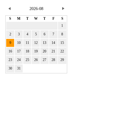
2026-08
S
M
T
W
T
F
S
1
2
3
4
5
6
7
8
9
10
11
12
13
14
15
16
17
18
19
20
21
22
23
24
25
26
27
28
29
30
31